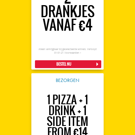
DRANKJES
VANAF €4
Alleen verkrijgbaar bij geselecteerde winkels. Verloopt
01-01-27.
Voorwaarden >
BESTEL NU
BEZORGEN
1 PIZZA + 1
DRINK + 1
SIDE ITEM
FROM €14