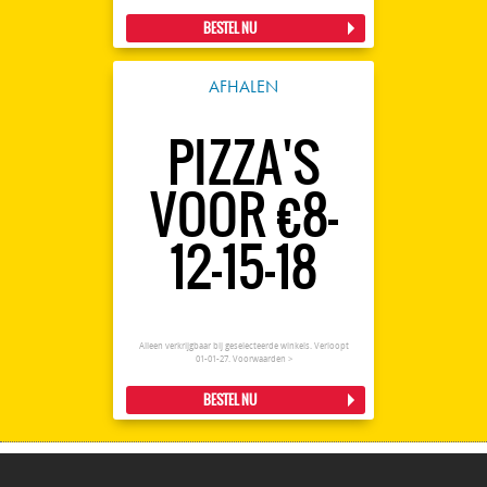
BESTEL NU
AFHALEN
PIZZA'S
VOOR €8-
12-15-18
Alleen verkrijgbaar bij geselecteerde winkels. Verloopt
01-01-27.
Voorwaarden >
BESTEL NU