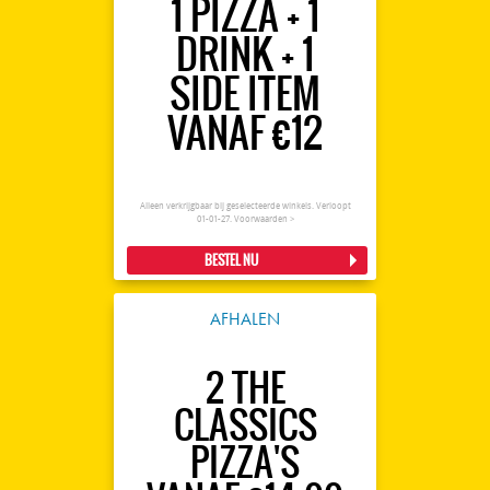
1 PIZZA + 1
DRINK + 1
SIDE ITEM
VANAF €12
Alleen verkrijgbaar bij geselecteerde winkels. Verloopt
01-01-27.
Voorwaarden >
BESTEL NU
AFHALEN
2 THE
CLASSICS
PIZZA'S