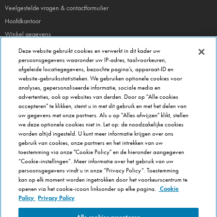
Veelgestelde vragen & contactformulier
Hoofdkantoor
Winkel gegevens
Beheer je voorkeuren
Deze website gebruikt cookies en verwerkt in dit kader uw
persoonsgegevens waaronder uw IP-adres, taalvoorkeuren,
afgeleide locatiegegevens, bezochte pagina’s, apparaat-ID en
FRANCHISE INFO
website-gebruiksstatistieken. We gebruiken optionele cookies voor
Domino's Franchise
analyses, gepersonaliseerde informatie, sociale media en
advertenties, ook op websites van derden. Door op "Alle cookies
Selectie Criteria
accepteren" te klikken, stemt u in met dit gebruik en met het delen van
Veel gestelde vragen
uw gegevens met onze partners. Als u op "Alles afwijzen" klikt, stellen
we deze optionele cookies niet in. Let op: de noodzakelijke cookies
OVER DOMINOS
worden altijd ingesteld. U kunt meer informatie krijgen over ons
gebruik van cookies, onze partners en het intrekken van uw
Werken bij Domino's
toestemming via onze "Cookie Policy" en de hieronder aangegeven
Onze keuken
“Cookie-instellingen”. Meer informatie over het gebruik van uw
persoonsgegevens vindt u in onze “Privacy Policy”. Toestemming
Care team (voor medewerkers)
kan op elk moment worden ingetrokken door het voorkeurscentrum te
Cookie Policy
openen via het cookie-icoon linksonder op elke pagina.
Cookie
Cookie-instellingen
Policy
Privacy Policy