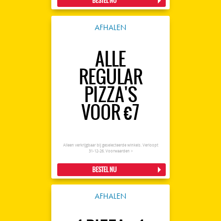
BESTEL NU
AFHALEN
ALLE
REGULAR
PIZZA'S
VOOR €7
Alleen verkrijgbaar bij geselecteerde winkels. Verloopt
31-12-26.
Voorwaarden >
BESTEL NU
AFHALEN