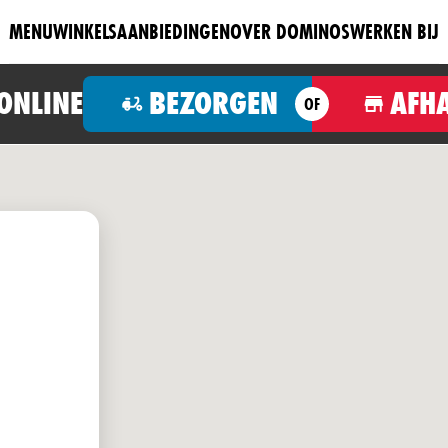
MENU
WINKELS
AANBIEDINGEN
OVER DOMINOS
WERKEN BIJ
 ONLINE
BEZORGEN
AFH
OF