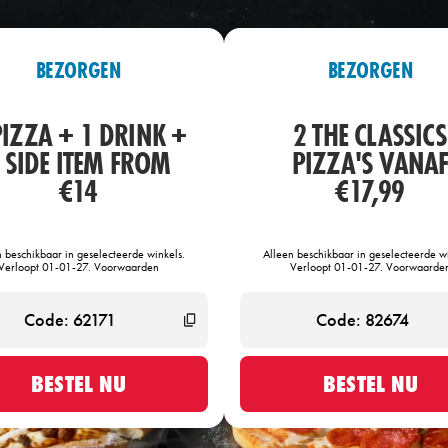
BEZORGEN
BEZORGEN
PIZZA + 1 DRINK +
2 THE CLASSICS
 SIDE ITEM FROM
PIZZA'S VANA
€14
€17,99
n beschikbaar in geselecteerde winkels.
Alleen beschikbaar in geselecteerde wi
Verloopt 01-01-27. Voorwaarden
Verloopt 01-01-27. Voorwaarde
BESTEL NU
BESTEL NU