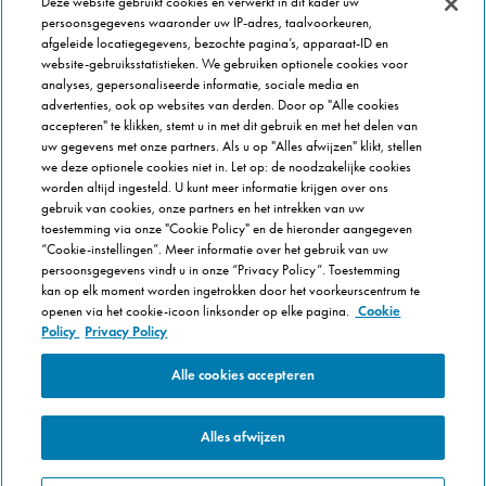
Deze website gebruikt cookies en verwerkt in dit kader uw
persoonsgegevens waaronder uw IP-adres, taalvoorkeuren,
afgeleide locatiegegevens, bezochte pagina’s, apparaat-ID en
Franchise Info
website-gebruiksstatistieken. We gebruiken optionele cookies voor
Domino's Franchise
analyses, gepersonaliseerde informatie, sociale media en
advertenties, ook op websites van derden. Door op "Alle cookies
Selectie Criteria
accepteren" te klikken, stemt u in met dit gebruik en met het delen van
Veel gestelde vragen
uw gegevens met onze partners. Als u op "Alles afwijzen" klikt, stellen
we deze optionele cookies niet in. Let op: de noodzakelijke cookies
Over Dominos
worden altijd ingesteld. U kunt meer informatie krijgen over ons
gebruik van cookies, onze partners en het intrekken van uw
Werken bij Domino's
toestemming via onze "Cookie Policy" en de hieronder aangegeven
Onze keuken
“Cookie-instellingen”. Meer informatie over het gebruik van uw
persoonsgegevens vindt u in onze “Privacy Policy”. Toestemming
Care team (voor medewerkers)
kan op elk moment worden ingetrokken door het voorkeurscentrum te
Cookie Policy
openen via het cookie-icoon linksonder op elke pagina.
Cookie
Cookie-instellingen
Policy
Privacy Policy
Alle cookies accepteren
Alles afwijzen