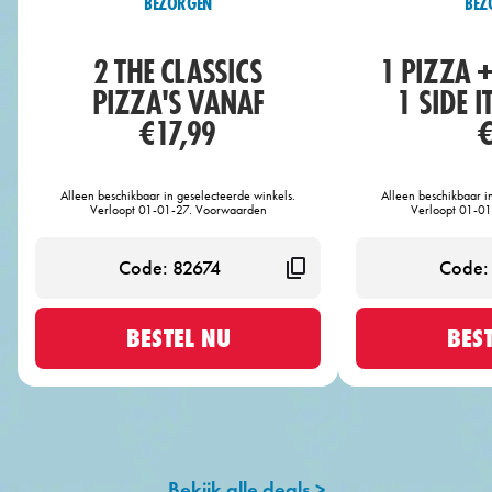
BEZORGEN
BEZ
2 THE CLASSICS
1 PIZZA 
PIZZA'S VANAF
1 SIDE 
€17,99
€
Alleen beschikbaar in geselecteerde winkels.
Alleen beschikbaar i
Verloopt 01-01-27. Voorwaarden
Verloopt 01-0
BESTEL NU
BES
Bekijk alle deals >