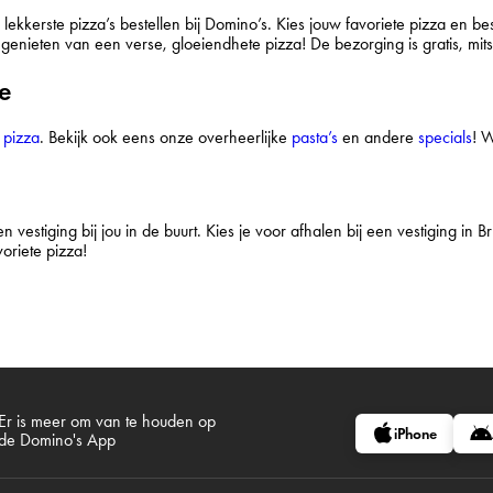
lekkerste pizza’s bestellen bij Domino’s. Kies jouw favoriete pizza en b
enieten van een verse, gloeiendhete pizza! De bezorging is gratis, mits j
de
e
pizza
. Bekijk ook eens onze overheerlijke
pasta’s
en andere
specials
! W
en vestiging bij jou in de buurt. Kies je voor afhalen bij een vestiging in B
oriete pizza!
Er is meer om van te houden op
iPhone
de Domino's App