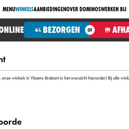
MENU
WINKELS
AANBIEDINGEN
OVER DOMINOS
WERKEN BIJ
 ONLINE
BEZORGEN
AFH
OF
nt
nze winkels in Vlaams-Brabant in het overzicht hieronder! Bij alle wink
voorde