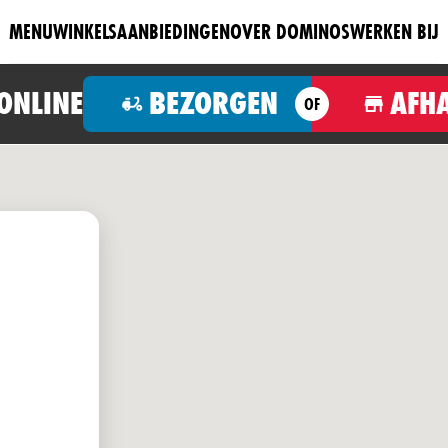
MENU
WINKELS
AANBIEDINGEN
OVER DOMINOS
WERKEN BIJ
 ONLINE
BEZORGEN
AFH
OF