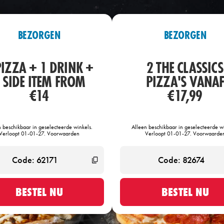
BEZORGEN
BEZORGEN
PIZZA + 1 DRINK +
2 THE CLASSICS
 SIDE ITEM FROM
PIZZA'S VANA
€14
€17,99
n beschikbaar in geselecteerde winkels.
Alleen beschikbaar in geselecteerde wi
Verloopt 01-01-27. Voorwaarden
Verloopt 01-01-27. Voorwaarde
BESTEL NU
BESTEL NU