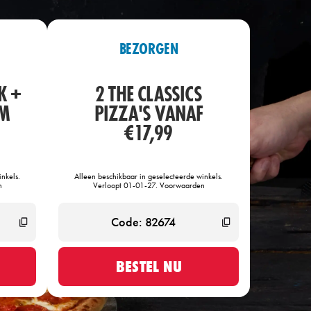
BEZORGEN
K +
2 THE CLASSICS
OM
PIZZA'S VANAF
€17,99
nkels.
Alleen beschikbaar in geselecteerde winkels.
n
Verloopt 01-01-27. Voorwaarden
BESTEL NU