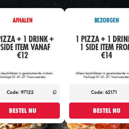
AFHALEN
BEZORGEN
PIZZA + 1 DRINK +
1 PIZZA + 1 DRIN
 SIDE ITEM VANAF
1 SIDE ITEM FR
€12
€14
n beschikbaar in geselecteerde winkels.
Alleen beschikbaar in geselecteerde wi
Verloopt 01-01-27. Voorwaarden
Verloopt 01-01-27. Voorwaarde
BESTEL NU
BESTEL NU