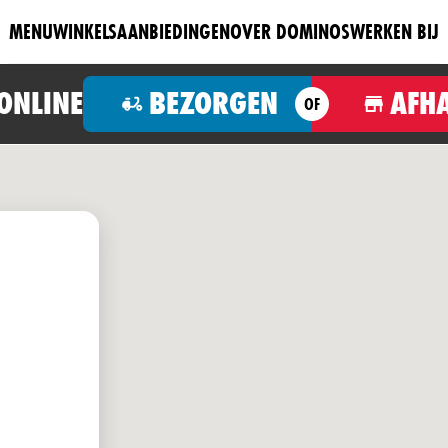
MENU
WINKELS
AANBIEDINGEN
OVER DOMINOS
WERKEN BIJ
 ONLINE
BEZORGEN
AFH
OF