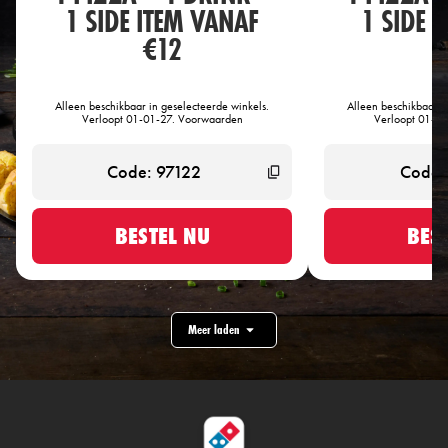
1 SIDE ITEM VANAF
1 SIDE 
€12
€
Alleen beschikbaar in geselecteerde winkels.
Alleen beschikbaar i
Verloopt 01-01-27. Voorwaarden
Verloopt 01-0
BESTEL NU
BES
Meer laden