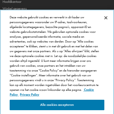
Hoofdkantoor
Winkel gegevens
Beheer je voorkeuren
Deze website gebruikt cookies en verwerkt in dit kader uw
persoonsgegevens waaronder uw IP-adres, taalvoorkeuren,
afgeleide locatiegegevens, bezochte pagina’s, apparaat-ID en
FRANCHISE INFO
website-gebruiksstatistieken. We gebruiken optionele cookies voor
Domino's Franchise
analyses, gepersonaliseerde informatie, sociale media en
advertenties, ook op websites van derden. Door op "Alle cookies
Selectie Criteria
accepteren" te klikken, stemt u in met dit gebruik en met het delen van
Veel gestelde vragen
uw gegevens met onze partners. Als u op "Alles afwijzen" klikt, stellen
we deze optionele cookies niet in. Let op: de noodzakelijke cookies
OVER DOMINOS
worden altijd ingesteld. U kunt meer informatie krijgen over ons
gebruik van cookies, onze partners en het intrekken van uw
Werken bij Domino's
toestemming via onze "Cookie Policy" en de hieronder aangegeven
Onze keuken
“Cookie-instellingen”. Meer informatie over het gebruik van uw
persoonsgegevens vindt u in onze “Privacy Policy”. Toestemming
Care team (voor medewerkers)
kan op elk moment worden ingetrokken door het voorkeurscentrum te
Cookie Policy
openen via het cookie-icoon linksonder op elke pagina.
Cookie
Cookie-instellingen
Policy
Privacy Policy
Alle cookies accepteren