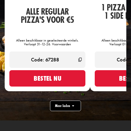
1 PIZZA 
ALLE REGULAR
1 SIDE 
PIZZA'S VOOR €5
€
Alleen beschikbaar in geselecteerde winkels.
Alleen beschikbaar i
Verloopt 31-12-26. Voorwaarden
Verloopt 01-0
BESTEL NU
BES
Meer laden