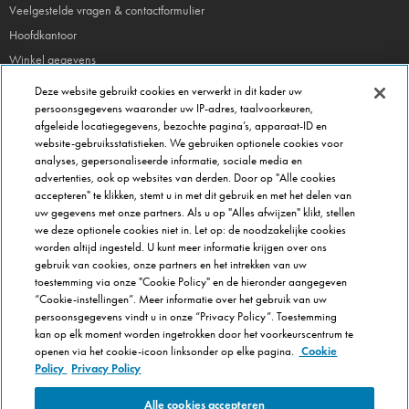
Veelgestelde vragen & contactformulier
Hoofdkantoor
Winkel gegevens
Beheer je voorkeuren
Deze website gebruikt cookies en verwerkt in dit kader uw
persoonsgegevens waaronder uw IP-adres, taalvoorkeuren,
afgeleide locatiegegevens, bezochte pagina’s, apparaat-ID en
FRANCHISE INFO
website-gebruiksstatistieken. We gebruiken optionele cookies voor
Domino's Franchise
analyses, gepersonaliseerde informatie, sociale media en
advertenties, ook op websites van derden. Door op "Alle cookies
Selectie Criteria
accepteren" te klikken, stemt u in met dit gebruik en met het delen van
Veel gestelde vragen
uw gegevens met onze partners. Als u op "Alles afwijzen" klikt, stellen
we deze optionele cookies niet in. Let op: de noodzakelijke cookies
OVER DOMINOS
worden altijd ingesteld. U kunt meer informatie krijgen over ons
gebruik van cookies, onze partners en het intrekken van uw
Werken bij Domino's
toestemming via onze "Cookie Policy" en de hieronder aangegeven
Onze keuken
“Cookie-instellingen”. Meer informatie over het gebruik van uw
persoonsgegevens vindt u in onze “Privacy Policy”. Toestemming
Care team (voor medewerkers)
kan op elk moment worden ingetrokken door het voorkeurscentrum te
Cookie Policy
openen via het cookie-icoon linksonder op elke pagina.
Cookie
Cookie-instellingen
Policy
Privacy Policy
Alle cookies accepteren