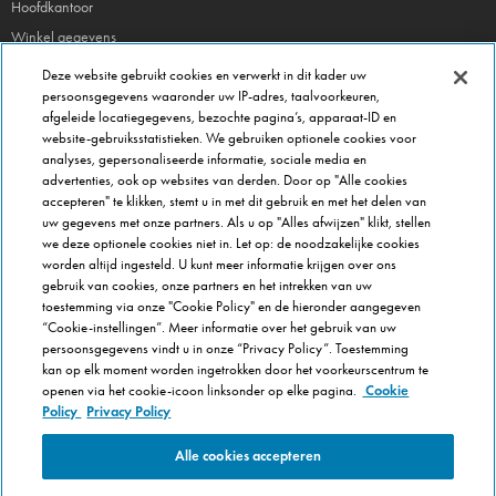
Hoofdkantoor
Winkel gegevens
Beheer je voorkeuren
Deze website gebruikt cookies en verwerkt in dit kader uw
persoonsgegevens waaronder uw IP-adres, taalvoorkeuren,
afgeleide locatiegegevens, bezochte pagina’s, apparaat-ID en
FRANCHISE INFO
website-gebruiksstatistieken. We gebruiken optionele cookies voor
Domino's Franchise
analyses, gepersonaliseerde informatie, sociale media en
advertenties, ook op websites van derden. Door op "Alle cookies
Selectie Criteria
accepteren" te klikken, stemt u in met dit gebruik en met het delen van
Veel gestelde vragen
uw gegevens met onze partners. Als u op "Alles afwijzen" klikt, stellen
we deze optionele cookies niet in. Let op: de noodzakelijke cookies
OVER DOMINOS
worden altijd ingesteld. U kunt meer informatie krijgen over ons
gebruik van cookies, onze partners en het intrekken van uw
Werken bij Domino's
toestemming via onze "Cookie Policy" en de hieronder aangegeven
Onze keuken
“Cookie-instellingen”. Meer informatie over het gebruik van uw
persoonsgegevens vindt u in onze “Privacy Policy”. Toestemming
Care team (voor medewerkers)
kan op elk moment worden ingetrokken door het voorkeurscentrum te
Cookie Policy
openen via het cookie-icoon linksonder op elke pagina.
Cookie
Cookie-instellingen
Policy
Privacy Policy
Alle cookies accepteren