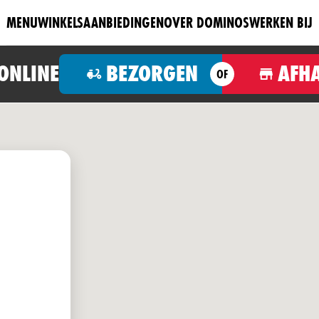
MENU
WINKELS
AANBIEDINGEN
OVER DOMINOS
WERKEN BIJ
 ONLINE
BEZORGEN
AFH
OF