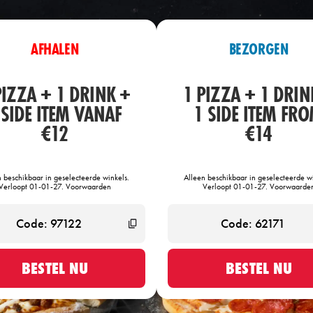
AFHALEN
BEZORGEN
PIZZA + 1 DRINK +
1 PIZZA + 1 DRIN
 SIDE ITEM VANAF
1 SIDE ITEM FR
€12
€14
n beschikbaar in geselecteerde winkels.
Alleen beschikbaar in geselecteerde wi
Verloopt 01-01-27. Voorwaarden
Verloopt 01-01-27. Voorwaarde
BESTEL NU
BESTEL NU