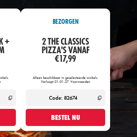
BEZORGEN
K +
2 THE CLASSICS
OM
PIZZA'S VANAF
€17,99
nkels.
Alleen beschikbaar in geselecteerde winkels.
n
Verloopt 01-01-27. Voorwaarden
BESTEL NU