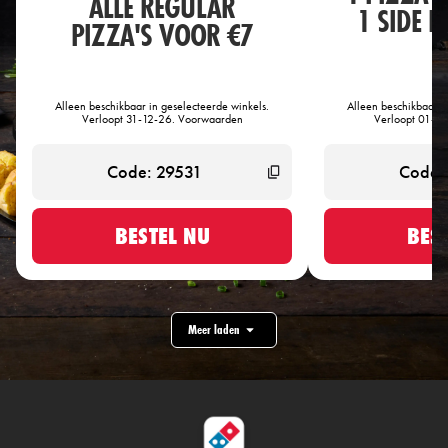
ALLE REGULAR
1 SIDE 
PIZZA'S VOOR €7
€
Alleen beschikbaar in geselecteerde winkels.
Alleen beschikbaar i
Verloopt 31-12-26. Voorwaarden
Verloopt 01-0
BESTEL NU
BES
Meer laden