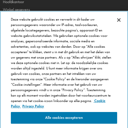
Hoofdkantoor
Winkel gegevens
Beheer je voorkeuren
Deze website gebruikt cookies en verwerkt in dit kader uw
persoonsgegevens waaronder uw IP-adres, taalvoorkeuren,
afgeleide locatiegegevens, bezochte pagina’s, apparaat-ID en
FRANCHISE INFO
website-gebruiksstatistieken. We gebruiken optionele cookies voor
Domino's Franchise
analyses, gepersonaliseerde informatie, sociale media en
advertenties, ook op websites van derden. Door op "Alle cookies
Selectie Criteria
accepteren" te klikken, stemt u in met dit gebruik en met het delen van
Veel gestelde vragen
uw gegevens met onze partners. Als u op "Alles afwijzen" klikt, stellen
we deze optionele cookies niet in. Let op: de noodzakelijke cookies
OVER DOMINOS
worden altijd ingesteld. U kunt meer informatie krijgen over ons
gebruik van cookies, onze partners en het intrekken van uw
Werken bij Domino's
toestemming via onze "Cookie Policy" en de hieronder aangegeven
Onze keuken
“Cookie-instellingen”. Meer informatie over het gebruik van uw
persoonsgegevens vindt u in onze “Privacy Policy”. Toestemming
Care team (voor medewerkers)
kan op elk moment worden ingetrokken door het voorkeurscentrum te
Cookie Policy
openen via het cookie-icoon linksonder op elke pagina.
Cookie
Cookie-instellingen
Policy
Privacy Policy
Alle cookies accepteren