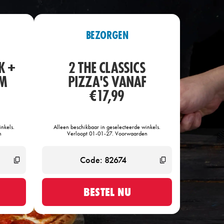
BEZORGEN
K +
2 THE CLASSICS
OM
PIZZA'S VANAF
€17,99
nkels.
Alleen beschikbaar in geselecteerde winkels.
n
Verloopt 01-01-27. Voorwaarden
BESTEL NU