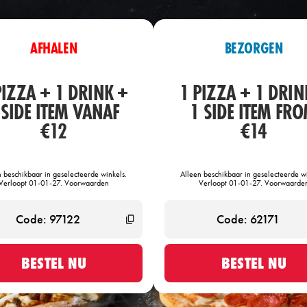
AFHALEN
BEZORGEN
PIZZA + 1 DRINK +
1 PIZZA + 1 DRIN
 SIDE ITEM VANAF
1 SIDE ITEM FR
€12
€14
n beschikbaar in geselecteerde winkels.
Alleen beschikbaar in geselecteerde wi
Verloopt 01-01-27. Voorwaarden
Verloopt 01-01-27. Voorwaarde
BESTEL NU
BESTEL NU