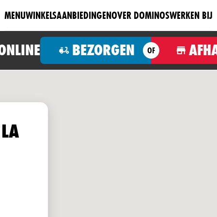
MENU
WINKELS
AANBIEDINGEN
OVER DOMINOS
WERKEN BIJ
 ONLINE
BEZORGEN
AFH
OF
 LA