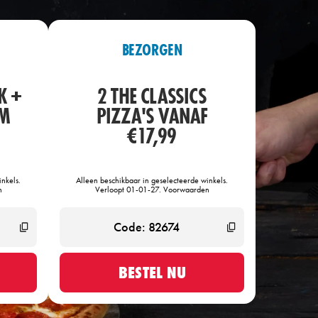
BEZORGEN
K +
2 THE CLASSICS
OM
PIZZA'S VANAF
€17,99
nkels.
Alleen beschikbaar in geselecteerde winkels.
n
Verloopt 01-01-27. Voorwaarden
BESTEL NU