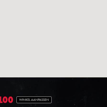
RLOO
WINKEL AANPASSEN