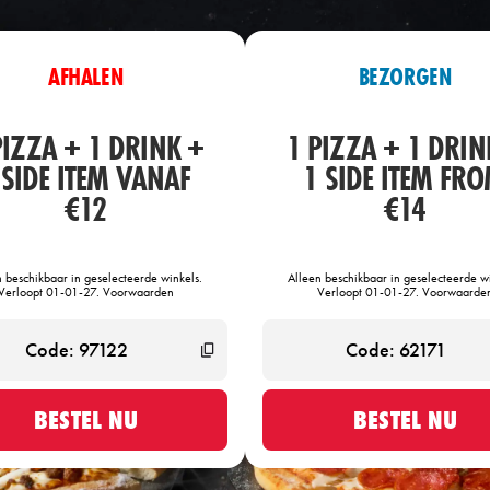
AFHALEN
BEZORGEN
PIZZA + 1 DRINK +
1 PIZZA + 1 DRIN
 SIDE ITEM VANAF
1 SIDE ITEM FR
€12
€14
n beschikbaar in geselecteerde winkels.
Alleen beschikbaar in geselecteerde wi
Verloopt 01-01-27. Voorwaarden
Verloopt 01-01-27. Voorwaarde
BESTEL NU
BESTEL NU