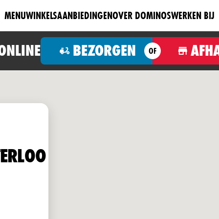
MENU
WINKELS
AANBIEDINGEN
OVER DOMINOS
WERKEN BIJ
 ONLINE
BEZORGEN
AFH
OF
TERLOO