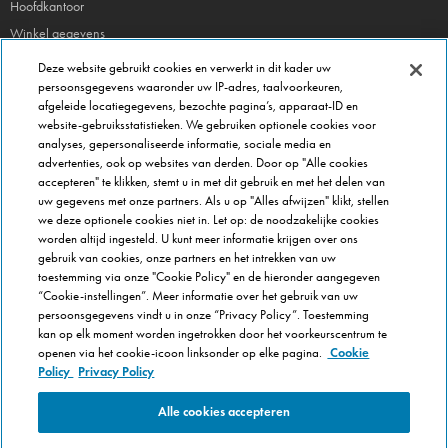
Hoofdkantoor
Winkel gegevens
Beheer je voorkeuren
Deze website gebruikt cookies en verwerkt in dit kader uw
persoonsgegevens waaronder uw IP-adres, taalvoorkeuren,
afgeleide locatiegegevens, bezochte pagina’s, apparaat-ID en
FRANCHISE INFO
website-gebruiksstatistieken. We gebruiken optionele cookies voor
Domino's Franchise
analyses, gepersonaliseerde informatie, sociale media en
advertenties, ook op websites van derden. Door op "Alle cookies
Selectie Criteria
accepteren" te klikken, stemt u in met dit gebruik en met het delen van
Veel gestelde vragen
uw gegevens met onze partners. Als u op "Alles afwijzen" klikt, stellen
we deze optionele cookies niet in. Let op: de noodzakelijke cookies
OVER DOMINOS
worden altijd ingesteld. U kunt meer informatie krijgen over ons
gebruik van cookies, onze partners en het intrekken van uw
Werken bij Domino's
toestemming via onze "Cookie Policy" en de hieronder aangegeven
Onze keuken
“Cookie-instellingen”. Meer informatie over het gebruik van uw
persoonsgegevens vindt u in onze “Privacy Policy”. Toestemming
Care team (voor medewerkers)
kan op elk moment worden ingetrokken door het voorkeurscentrum te
Cookie Policy
openen via het cookie-icoon linksonder op elke pagina.
Cookie
Cookie-instellingen
Policy
Privacy Policy
Alle cookies accepteren