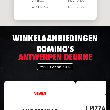
DINSDAG
11:30 - 01:00
WOENSDAG
11:30 - 01:00
WINKELAANBIEDINGEN
DOMINO'S
ANTWERPEN DEURNE
WINKEL AANPASSEN
AFHALEN
AF
1 PIZZA 