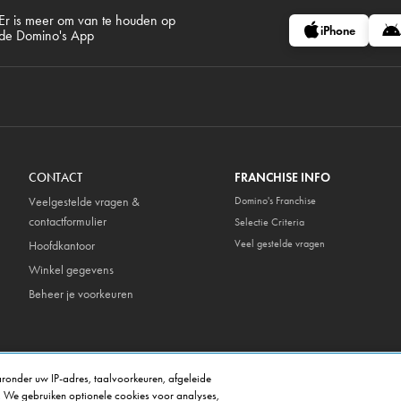
Er is meer om van te houden op
iPhone
de Domino's App
CONTACT
FRANCHISE INFO
Veelgestelde vragen &
Domino's Franchise
contactformulier
Selectie Criteria
Veel gestelde vragen
Hoofdkantoor
Winkel gegevens
Beheer je voorkeuren
ronder uw IP-adres, taalvoorkeuren, afgeleide
. We gebruiken optionele cookies voor analyses,