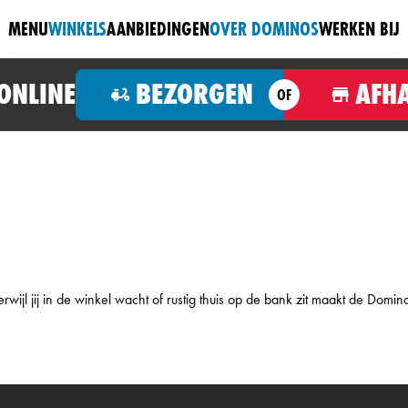
MENU
WINKELS
AANBIEDINGEN
OVER DOMINOS
WERKEN BIJ
 ONLINE
BEZORGEN
AFH
OF
wijl jij in de winkel wacht of rustig thuis op de bank zit maakt de Domin