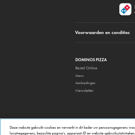
Voorwaarden en condities
DOMINOS PIZZA
Bestel Online
Menu
Aanbiedingen
Newsletter
Deze website gebruikt cookies en verwerkt in dit kader uw persoonsgegevens waa
locatiegegevens, bezochte pagina’s, apparaat-ID en website-gebruiksstatistieken