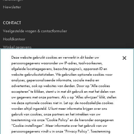
Newsletter
CONTACT
Veelgestelde vragen & contactformulier
Hoofdkantoor
Winkel gegevens
Beheer je voorkeuren
Deze website gebruikt cookies en verwerkt in dit kader uw
persoonsgegevens waaronder uw IP-adres, taalvoorkeuren,
afgeleide locatiegegevens, bezochte pagina’s, apparaat-ID en
FRANCHISE INFO
website-gebruiksstatistieken. We gebruiken optionele cookies voor
Domino's Franchise
analyses, gepersonaliseerde informatie, sociale media en
advertenties, ook op websites van derden. Door op "Alle cookies
Selectie Criteria
accepteren" te klikken, stemt u in met dit gebruik en met het delen van
Veel gestelde vragen
uw gegevens met onze partners. Als u op "Alles afwijzen" klikt, stellen
we deze optionele cookies niet in. Let op: de noodzakelijke cookies
OVER DOMINOS
worden altijd ingesteld. U kunt meer informatie krijgen over ons
gebruik van cookies, onze partners en het intrekken van uw
Werken bij Domino's
toestemming via onze "Cookie Policy" en de hieronder aangegeven
Onze keuken
“Cookie-instellingen”. Meer informatie over het gebruik van uw
persoonsgegevens vindt u in onze “Privacy Policy”. Toestemming
Care team (voor medewerkers)