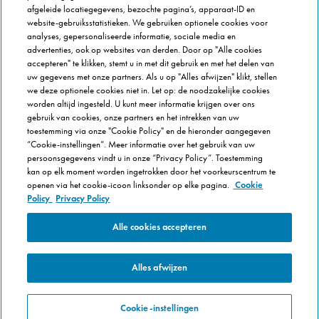
afgeleide locatiegegevens, bezochte pagina’s, apparaat-ID en
FRANCHISE INFO
website-gebruiksstatistieken. We gebruiken optionele cookies voor
Domino's Franchise
analyses, gepersonaliseerde informatie, sociale media en
advertenties, ook op websites van derden. Door op "Alle cookies
Selectie Criteria
accepteren" te klikken, stemt u in met dit gebruik en met het delen van
Veel gestelde vragen
uw gegevens met onze partners. Als u op "Alles afwijzen" klikt, stellen
we deze optionele cookies niet in. Let op: de noodzakelijke cookies
OVER DOMINOS
worden altijd ingesteld. U kunt meer informatie krijgen over ons
gebruik van cookies, onze partners en het intrekken van uw
Werken bij Domino's
toestemming via onze "Cookie Policy" en de hieronder aangegeven
Onze keuken
“Cookie-instellingen”. Meer informatie over het gebruik van uw
persoonsgegevens vindt u in onze “Privacy Policy”. Toestemming
Care team (voor medewerkers)
kan op elk moment worden ingetrokken door het voorkeurscentrum te
Cookie Policy
openen via het cookie-icoon linksonder op elke pagina.
Cookie
Cookie-instellingen
Policy
Privacy Policy
Alle cookies accepteren
Alles afwijzen
Cookie-instellingen
Copyright © Domino's Pizza Belgium SPRL 2015