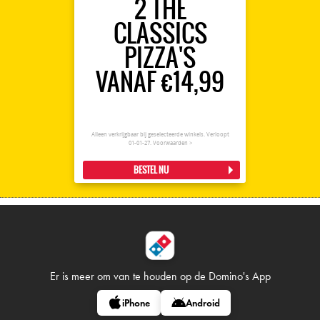
2 THE
CLASSICS
PIZZA'S
VANAF €14,99
Alleen verkrijgbaar bij geselecteerde winkels. Verloopt
01-01-27.
Voorwaarden >
BESTEL NU
Er is meer om van te houden op
de Domino's App
iPhone
Android