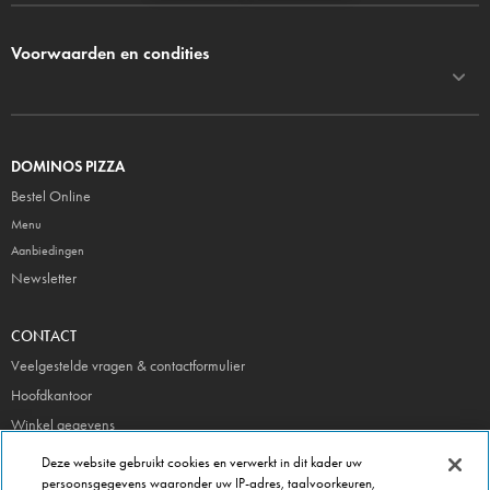
Voorwaarden en condities
DOMINOS PIZZA
Bestel Online
Menu
Aanbiedingen
Newsletter
CONTACT
Veelgestelde vragen & contactformulier
Hoofdkantoor
Winkel gegevens
Beheer je voorkeuren
Deze website gebruikt cookies en verwerkt in dit kader uw
persoonsgegevens waaronder uw IP-adres, taalvoorkeuren,