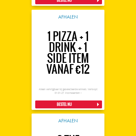
BESTEL NU
AFHALEN
1 PIZZA + 1
DRINK + 1
SIDE ITEM
VANAF €12
Alleen verkrijgbaar bij geselecteerde winkels. Verloopt
01-01-27.
Voorwaarden >
BESTEL NU
AFHALEN