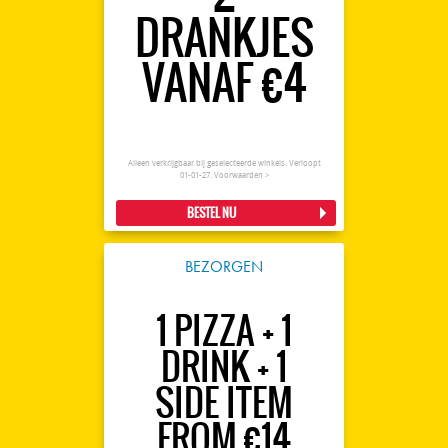
DRANKJES
VANAF €4
Alleen verkrijgbaar bij geselecteerde winkels. Verloopt
01-01-27.
Voorwaarden >
BESTEL NU
BEZORGEN
1 PIZZA + 1
DRINK + 1
SIDE ITEM
FROM €14