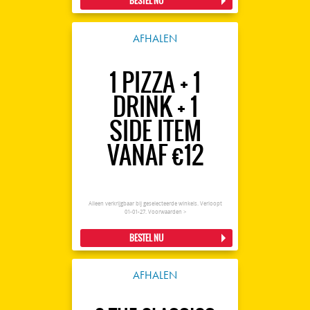
BESTEL NU
AFHALEN
1 PIZZA + 1
DRINK + 1
SIDE ITEM
VANAF €12
Alleen verkrijgbaar bij geselecteerde winkels. Verloopt
01-01-27.
Voorwaarden >
BESTEL NU
AFHALEN