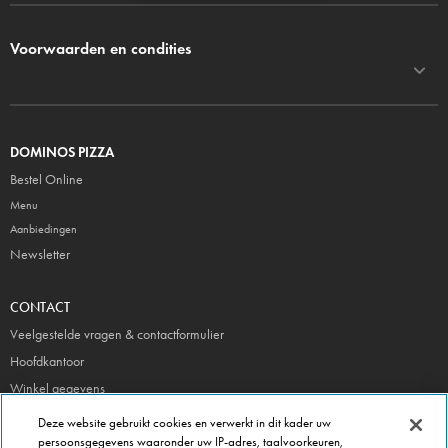
Voorwaarden en condities
DOMINOS PIZZA
Bestel Online
Menu
Aanbiedingen
Newsletter
CONTACT
Veelgestelde vragen & contactformulier
Hoofdkantoor
Winkel gegevens
Beheer je voorkeuren
Deze website gebruikt cookies en verwerkt in dit kader uw
persoonsgegevens waaronder uw IP-adres, taalvoorkeuren,