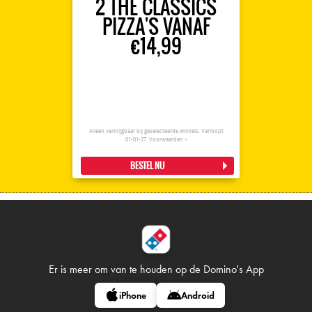
2 THE CLASSICS
PIZZA'S VANAF
€14,99
Alleen verkrijgbaar bij geselecteerde winkels. Verloopt
01-01-27.
Voorwaarden >
BESTEL NU
Er is meer om van te houden op
de Domino's App
iPhone
Android