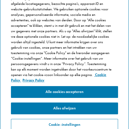
afgeleide locatiegegevens, bezochte pagina’s, apparaat-ID en
FRANCHISE INFO
website-gebruiksstatistieken. We gebruiken optionele cookies voor
Domino's Franchise
analyses, gepersonaliseerde informatie, sociale media en
advertenties, ook op websites van derden. Door op "Alle cookies
Selectie Criteria
accepteren" te klikken, stemt u in met dit gebruik en met het delen van
Veel gestelde vragen
uw gegevens met onze partners. Als u op "Alles afwijzen" klikt, stellen
we deze optionele cookies niet in. Let op: de noodzakelijke cookies
OVER DOMINOS
worden altijd ingesteld. U kunt meer informatie krijgen over ons
gebruik van cookies, onze partners en het intrekken van uw
Werken bij Domino's
toestemming via onze "Cookie Policy" en de hieronder aangegeven
Onze keuken
“Cookie-instellingen”. Meer informatie over het gebruik van uw
persoonsgegevens vindt u in onze “Privacy Policy”. Toestemming
Care team (voor medewerkers)
kan op elk moment worden ingetrokken door het voorkeurscentrum te
Cookie Policy
openen via het cookie-icoon linksonder op elke pagina.
Cookie
Cookie-instellingen
Policy
Privacy Policy
Alle cookies accepteren
Alles afwijzen
Cookie-instellingen
Copyright © Domino's Pizza Belgium SPRL 2015