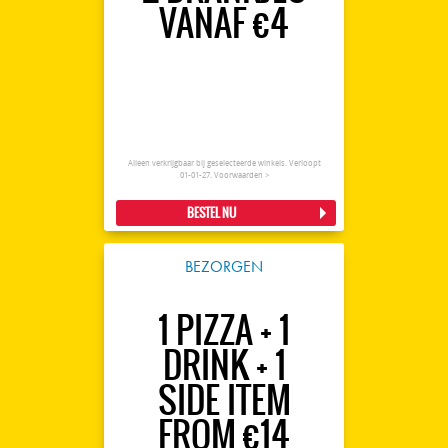
VANAF €4
Alleen verkrijgbaar bij geselecteerde winkels. Verloopt
01-01-27.
Voorwaarden >
BESTEL NU
BEZORGEN
1 PIZZA + 1
DRINK + 1
SIDE ITEM
FROM €14