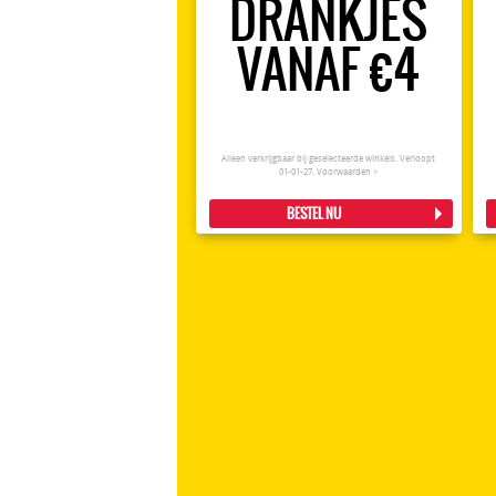
DRANKJES
VANAF €4
Alleen verkrijgbaar bij geselecteerde winkels. Verloopt
01-01-27.
Voorwaarden >
BESTEL NU