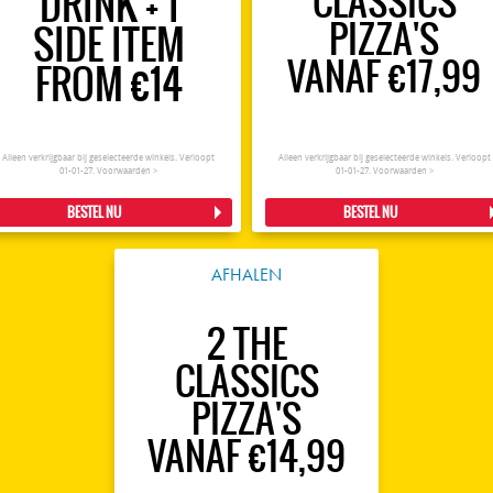
CLASSICS
DRINK + 1
PIZZA'S
SIDE ITEM
VANAF €17,99
FROM €14
Alleen verkrijgbaar bij geselecteerde winkels. Verloopt
Alleen verkrijgbaar bij geselecteerde winkels. Verloopt
01-01-27.
Voorwaarden >
01-01-27.
Voorwaarden >
BESTEL NU
BESTEL NU
AFHALEN
2 THE
CLASSICS
PIZZA'S
VANAF €14,99