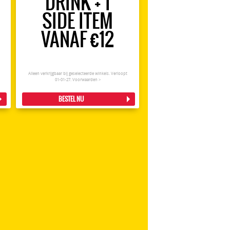
DRINK + 1
SIDE ITEM
VANAF €12
Alleen verkrijgbaar bij geselecteerde winkels. Verloopt
01-01-27.
Voorwaarden >
BESTEL NU