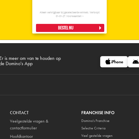
Alleen verkrijgbaar bij geselecteerde winkels. Verloopt
01-01-27.
Voorwaarden >
BESTEL NU
Er is meer om van te houden op
iPhone
de Domino's App
CONTACT
FRANCHISE INFO
Veelgestelde vragen &
Domino's Franchise
contactformulier
Selectie Criteria
Veel gestelde vragen
Hoofdkantoor