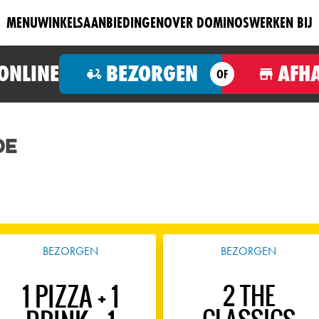
MENU
WINKELS
AANBIEDINGEN
OVER DOMINOS
WERKEN BIJ
 ONLINE
BEZORGEN
AFH
OF
de
BEZORGEN
BEZORGEN
1 PIZZA + 1
2 THE