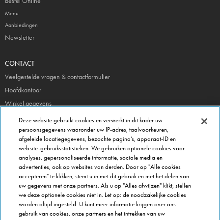
Bestel Online
Menu
Aanbiedingen
Newsletter
CONTACT
Veelgestelde vragen & contactformulier
Hoofdkantoor
Winkel gegevens
Beheer je voorkeuren
Deze website gebruikt cookies en verwerkt in dit kader uw
persoonsgegevens waaronder uw IP-adres, taalvoorkeuren,
afgeleide locatiegegevens, bezochte pagina’s, apparaat-ID en
FRANCHISE INFO
website-gebruiksstatistieken. We gebruiken optionele cookies voor
Domino's Franchise
analyses, gepersonaliseerde informatie, sociale media en
advertenties, ook op websites van derden. Door op "Alle cookies
Selectie Criteria
accepteren" te klikken, stemt u in met dit gebruik en met het delen van
Veel gestelde vragen
uw gegevens met onze partners. Als u op "Alles afwijzen" klikt, stellen
we deze optionele cookies niet in. Let op: de noodzakelijke cookies
OVER DOMINOS
worden altijd ingesteld. U kunt meer informatie krijgen over ons
gebruik van cookies, onze partners en het intrekken van uw
Werken bij Domino's