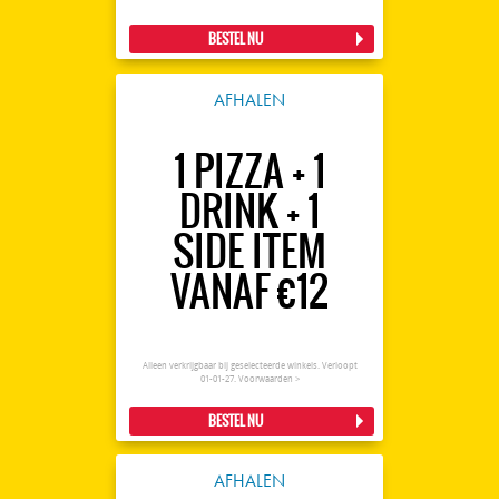
BESTEL NU
AFHALEN
1 PIZZA + 1
DRINK + 1
SIDE ITEM
VANAF €12
Alleen verkrijgbaar bij geselecteerde winkels. Verloopt
01-01-27.
Voorwaarden >
BESTEL NU
AFHALEN