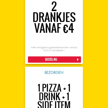
2
DRANKJES
VANAF €4
Alleen verkrijgbaar bij geselecteerde winkels. Verloopt
01-01-27.
Voorwaarden >
BESTEL NU
BEZORGEN
1 PIZZA + 1
DRINK + 1
SIDE ITEM