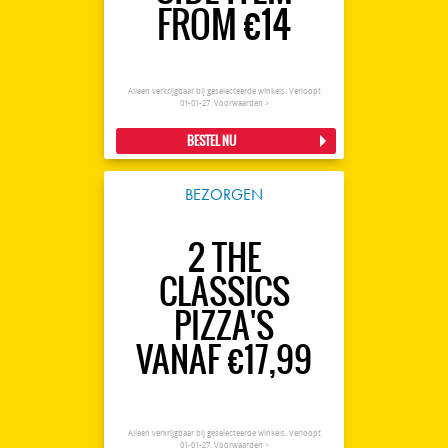
FROM €14
Alleen verkrijgbaar bij geselecteerde winkels. Verloopt
01-01-27.
Voorwaarden >
BESTEL NU
BEZORGEN
2 THE
CLASSICS
PIZZA'S
VANAF €17,99
Alleen verkrijgbaar bij geselecteerde winkels. Verloopt
01-01-27.
Voorwaarden >