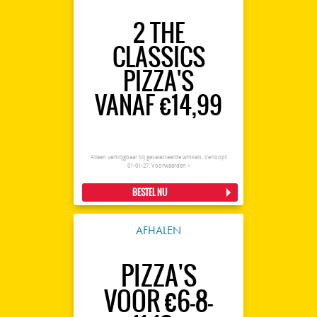
2 THE
CLASSICS
PIZZA'S
VANAF €14,99
Alleen verkrijgbaar bij geselecteerde winkels. Verloopt
01-01-27.
Voorwaarden >
BESTEL NU
AFHALEN
PIZZA'S
VOOR €6-8-