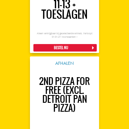
11-13 +
TOESLAGEN
Alleen verkrijgbaar bij geselecteerde winkels. Verloopt
01-01-27.
Voorwaarden >
BESTEL NU
AFHALEN
2ND PIZZA FOR
FREE (EXCL.
DETROIT PAN
PIZZA)