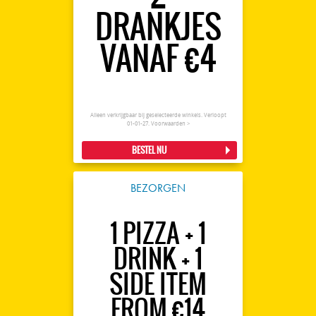
DRANKJES
VANAF €4
Alleen verkrijgbaar bij geselecteerde winkels. Verloopt
01-01-27.
Voorwaarden >
BESTEL NU
BEZORGEN
1 PIZZA + 1
DRINK + 1
SIDE ITEM
FROM €14