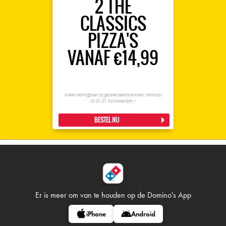
2 THE
CLASSICS
PIZZA'S
VANAF €14,99
Alleen verkrijgbaar bij geselecteerde winkels. Verloopt
01-01-27.
Voorwaarden >
BESTEL NU
Er is meer om van te houden op
de Domino's App
iPhone
Android