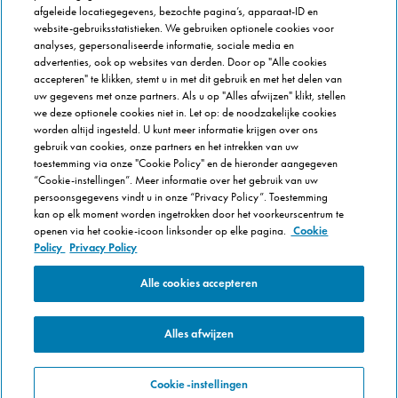
afgeleide locatiegegevens, bezochte pagina’s, apparaat-ID en
FRANCHISE INFO
website-gebruiksstatistieken. We gebruiken optionele cookies voor
Domino's Franchise
analyses, gepersonaliseerde informatie, sociale media en
advertenties, ook op websites van derden. Door op "Alle cookies
Selectie Criteria
accepteren" te klikken, stemt u in met dit gebruik en met het delen van
Veel gestelde vragen
uw gegevens met onze partners. Als u op "Alles afwijzen" klikt, stellen
we deze optionele cookies niet in. Let op: de noodzakelijke cookies
OVER DOMINOS
worden altijd ingesteld. U kunt meer informatie krijgen over ons
gebruik van cookies, onze partners en het intrekken van uw
Werken bij Domino's
toestemming via onze "Cookie Policy" en de hieronder aangegeven
Onze keuken
“Cookie-instellingen”. Meer informatie over het gebruik van uw
persoonsgegevens vindt u in onze “Privacy Policy”. Toestemming
Care team (voor medewerkers)
kan op elk moment worden ingetrokken door het voorkeurscentrum te
Cookie Policy
openen via het cookie-icoon linksonder op elke pagina.
Cookie
Cookie-instellingen
Policy
Privacy Policy
Alle cookies accepteren
Alles afwijzen
Cookie-instellingen
Copyright © Domino's Pizza Belgium SPRL 2015