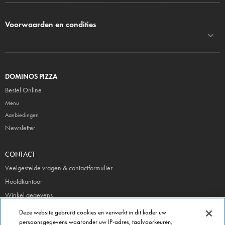
Voorwaarden en condities
DOMINOS PIZZA
Bestel Online
Menu
Aanbiedingen
Newsletter
CONTACT
Veelgestelde vragen & contactformulier
Hoofdkantoor
Winkel gegevens
Beheer je voorkeuren
Deze website gebruikt cookies en verwerkt in dit kader uw
persoonsgegevens waaronder uw IP-adres, taalvoorkeuren,