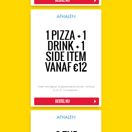
BESTEL NU
AFHALEN
1 PIZZA + 1
DRINK + 1
SIDE ITEM
VANAF €12
Alleen verkrijgbaar bij geselecteerde winkels. Verloopt
01-01-27.
Voorwaarden >
BESTEL NU
AFHALEN