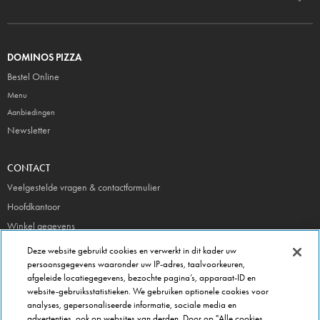
DOMINOS PIZZA
Bestel Online
Menu
Aanbiedingen
Newsletter
CONTACT
Veelgestelde vragen & contactformulier
Hoofdkantoor
Winkel gegevens
Beheer je voorkeuren
Deze website gebruikt cookies en verwerkt in dit kader uw
persoonsgegevens waaronder uw IP-adres, taalvoorkeuren,
afgeleide locatiegegevens, bezochte pagina’s, apparaat-ID en
FRANCHISE INFO
website-gebruiksstatistieken. We gebruiken optionele cookies voor
Domino's Franchise
analyses, gepersonaliseerde informatie, sociale media en
advertenties, ook op websites van derden. Door op "Alle cookies
Selectie Criteria