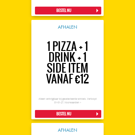
BESTEL NU
AFHALEN
1 PIZZA + 1
DRINK + 1
SIDE ITEM
VANAF €12
Alleen verkrijgbaar bij geselecteerde winkels. Verloopt
01-01-27.
Voorwaarden >
BESTEL NU
AFHALEN