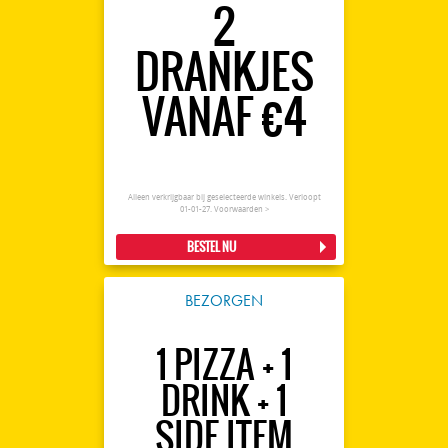
2
DRANKJES
VANAF €4
Alleen verkrijgbaar bij geselecteerde winkels. Verloopt
01-01-27.
Voorwaarden >
BESTEL NU
BEZORGEN
1 PIZZA + 1
DRINK + 1
SIDE ITEM