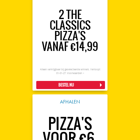
2 THE
CLASSICS
PIZZA'S
VANAF €14,99
Alleen verkrijgbaar bij geselecteerde winkels. Verloopt
01-01-27.
Voorwaarden >
BESTEL NU
AFHALEN
PIZZA'S
VOOR €6-