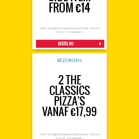
FROM €14
Alleen verkrijgbaar bij geselecteerde winkels. Verloopt
01-01-27.
Voorwaarden >
BESTEL NU
BEZORGEN
2 THE
CLASSICS
PIZZA'S
VANAF €17,99
Alleen verkrijgbaar bij geselecteerde winkels. Verloopt
01-01-27.
Voorwaarden >