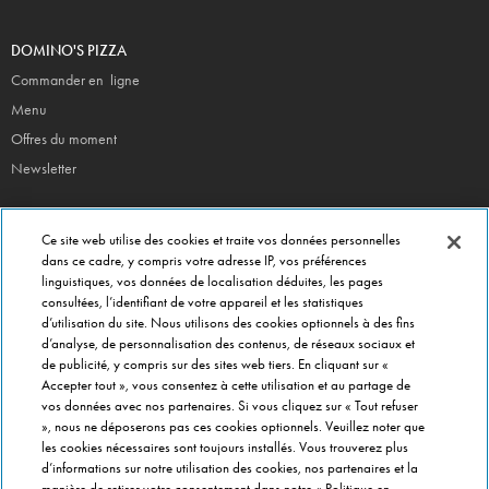
DOMINO'S PIZZA
Commander en ligne
Menu
Offres du moment
Newsletter
CONTACT
Ce site web utilise des cookies et traite vos données personnelles
Siège Social
dans ce cadre, y compris votre adresse IP, vos préférences
linguistiques, vos données de localisation déduites, les pages
Info magasins
consultées, l’identifiant de votre appareil et les statistiques
Formulaire de Contact
d’utilisation du site. Nous utilisons des cookies optionnels à des fins
Gérer vos préférences
d’analyse, de personnalisation des contenus, de réseaux sociaux et
de publicité, y compris sur des sites web tiers. En cliquant sur «
Accepter tout », vous consentez à cette utilisation et au partage de
INFO FRANCHISÉ
vos données avec nos partenaires. Si vous cliquez sur « Tout refuser
», nous ne déposerons pas ces cookies optionnels. Veuillez noter que
Franchise Domino's
les cookies nécessaires sont toujours installés. Vous trouverez plus
Critères de Sélection
d’informations sur notre utilisation des cookies, nos partenaires et la
manière de retirer votre consentement dans notre « Politique en