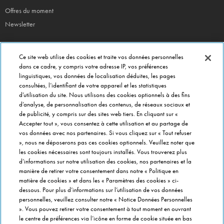
Offres du moment
Newsletter
CONTACT
Ce site web utilise des cookies et traite vos données personnelles
Siège Social
dans ce cadre, y compris votre adresse IP, vos préférences
linguistiques, vos données de localisation déduites, les pages
Info magasins
consultées, l’identifiant de votre appareil et les statistiques
Formulaire de Contact
d’utilisation du site. Nous utilisons des cookies optionnels à des fins
Gérer vos préférences
d’analyse, de personnalisation des contenus, de réseaux sociaux et
de publicité, y compris sur des sites web tiers. En cliquant sur «
Accepter tout », vous consentez à cette utilisation et au partage de
INFO FRANCHISÉ
vos données avec nos partenaires. Si vous cliquez sur « Tout refuser
», nous ne déposerons pas ces cookies optionnels. Veuillez noter que
Franchise Domino's
les cookies nécessaires sont toujours installés. Vous trouverez plus
Critères de Sélection
d’informations sur notre utilisation des cookies, nos partenaires et la
manière de retirer votre consentement dans notre « Politique en
Questions Fréquentes
matière de cookies » et dans les « Paramètres des cookies » ci-
dessous. Pour plus d’informations sur l’utilisation de vos données
A PROPOS DE DOMINO'S
personnelles, veuillez consulter notre « Notice Données Personnelles
». Vous pouvez retirer votre consentement à tout moment en ouvrant
Travailler chez Domino's
le centre de préférences via l’icône en forme de cookie située en bas