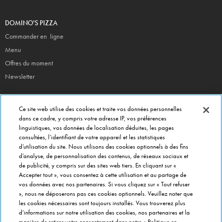
DOMINO'S PIZZA
Commander en ligne
Menu
Offres du moment
Newsletter
CONTACT
Ce site web utilise des cookies et traite vos données personnelles
Siège Social
dans ce cadre, y compris votre adresse IP, vos préférences
linguistiques, vos données de localisation déduites, les pages
Info magasins
consultées, l’identifiant de votre appareil et les statistiques
Formulaire de Contact
d’utilisation du site. Nous utilisons des cookies optionnels à des fins
Gérer vos préférences
d’analyse, de personnalisation des contenus, de réseaux sociaux et
de publicité, y compris sur des sites web tiers. En cliquant sur «
Accepter tout », vous consentez à cette utilisation et au partage de
INFO FRANCHISÉ
vos données avec nos partenaires. Si vous cliquez sur « Tout refuser
», nous ne déposerons pas ces cookies optionnels. Veuillez noter que
Franchise Domino's
les cookies nécessaires sont toujours installés. Vous trouverez plus
Critères de Sélection
d’informations sur notre utilisation des cookies, nos partenaires et la
manière de retirer votre consentement dans notre « Politique en