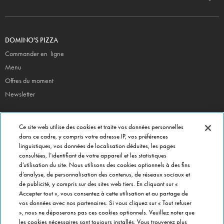
DOMINO'S PIZZA
Commander en ligne
Menu
Offres du moment
Newsletter
CONTACT
Ce site web utilise des cookies et traite vos données personnelles
Siège Social
dans ce cadre, y compris votre adresse IP, vos préférences
linguistiques, vos données de localisation déduites, les pages
Info magasins
consultées, l’identifiant de votre appareil et les statistiques
Formulaire de Contact
d’utilisation du site. Nous utilisons des cookies optionnels à des fins
Gérer vos préférences
d’analyse, de personnalisation des contenus, de réseaux sociaux et
de publicité, y compris sur des sites web tiers. En cliquant sur «
Accepter tout », vous consentez à cette utilisation et au partage de
INFO FRANCHISÉ
vos données avec nos partenaires. Si vous cliquez sur « Tout refuser
», nous ne déposerons pas ces cookies optionnels. Veuillez noter que
Franchise Domino's
les cookies nécessaires sont toujours installés. Vous trouverez plus