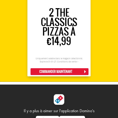
2 THE
CLASSICS
PIZZAS À
€14,99
Uniquement valable dans le magasin sélectionné.
Expire le 01-01-27.
Conditions de vente >
COMMANDER MAINTENANT
Il y a plus à aimer sur
l'application Domino's