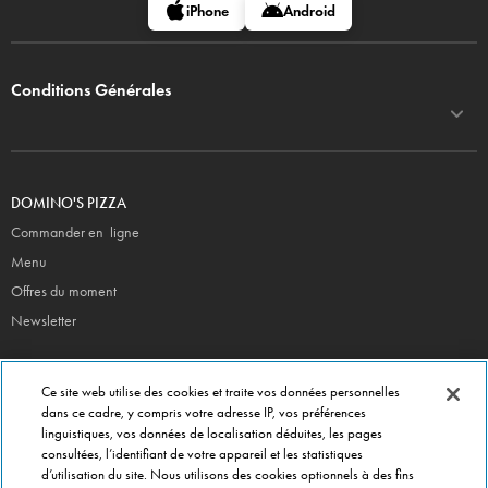
iPhone
Android
Conditions Générales
DOMINO'S PIZZA
Commander en ligne
Menu
Offres du moment
Newsletter
CONTACT
Ce site web utilise des cookies et traite vos données personnelles
Siège Social
dans ce cadre, y compris votre adresse IP, vos préférences
linguistiques, vos données de localisation déduites, les pages
Info magasins
consultées, l’identifiant de votre appareil et les statistiques
Formulaire de Contact
d’utilisation du site. Nous utilisons des cookies optionnels à des fins