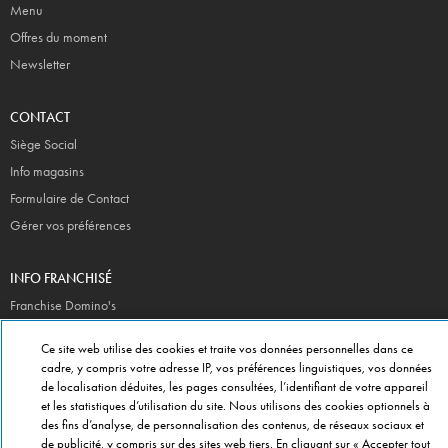
Menu
Offres du moment
Newsletter
CONTACT
Siège Social
Info magasins
Formulaire de Contact
Gérer vos préférences
INFO FRANCHISÉ
Franchise Domino's
Critères de Sélection
Ce site web utilise des cookies et traite vos données personnelles dans ce
Questions Fréquentes
cadre, y compris votre adresse IP, vos préférences linguistiques, vos données
de localisation déduites, les pages consultées, l’identifiant de votre appareil
et les statistiques d’utilisation du site. Nous utilisons des cookies optionnels à
A PROPOS DE DOMINO'S
des fins d’analyse, de personnalisation des contenus, de réseaux sociaux et
Travailler chez Domino's
de publicité, y compris sur des sites web tiers. En cliquant sur « Accepter tout