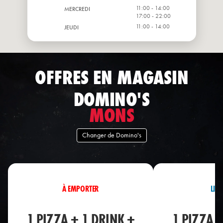
11:00 - 14:00
MERCREDI
17:00 - 22:00
11:00 - 14:00
JEUDI
17:00 - 22:00
VENDREDI
11:00 - 23:00
OFFRES EN MAGASIN
DOMINO'S
MONS
Changer de Domino's
À EMPORTER
LIV
1 PIZZA + 1 DRINK +
1 PIZZA 