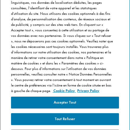
linguistiques, vos données de localisation déduites, les pages
Info magasins
consultées, l’identifiant de votre appareil et les statistiques
Formulaire de Contact
d’utilisation du site. Nous utilisons des cookies optionnels à des fins
Gérer vos préférences
d’analyse, de personnalisation des contenus, de réseaux sociaux et
de publicité, y compris sur des sites web tiers. En cliquant sur «
Accepter tout », vous consentez à cette utilisation et au partage de
INFO FRANCHISÉ
vos données avec nos partenaires. Si vous cliquez sur « Tout refuser
», nous ne déposerons pas ces cookies optionnels. Veuillez noter que
Franchise Domino's
les cookies nécessaires sont toujours installés. Vous trouverez plus
Critères de Sélection
d’informations sur notre utilisation des cookies, nos partenaires et la
manière de retirer votre consentement dans notre « Politique en
Questions Fréquentes
matière de cookies » et dans les « Paramètres des cookies » ci-
dessous. Pour plus d’informations sur l’utilisation de vos données
A PROPOS DE DOMINO'S
personnelles, veuillez consulter notre « Notice Données Personnelles
». Vous pouvez retirer votre consentement à tout moment en ouvrant
Travailler chez Domino's
le centre de préférences via l’icône en forme de cookie située en bas
Dans notre cuisine
à gauche de chaque page.
Cookie Policy
Privacy Policy
Care Team (pour les collaborateurs)
Accepter Tout
Politique en matière de Cookies
Tout Refuser