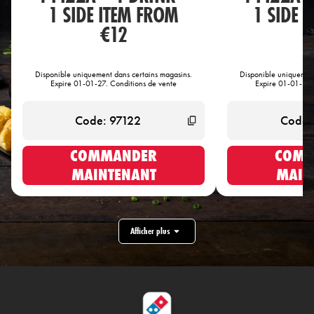
1 SIDE ITEM FROM
1 SIDE 
€12
€
Disponible uniquement dans certains magasins.
Disponible uniquement
Expire 01-01-27. Conditions de vente
Expire 01-01-27.
COMMANDER
COMM
MAINTENANT
MAIN
Afficher plus