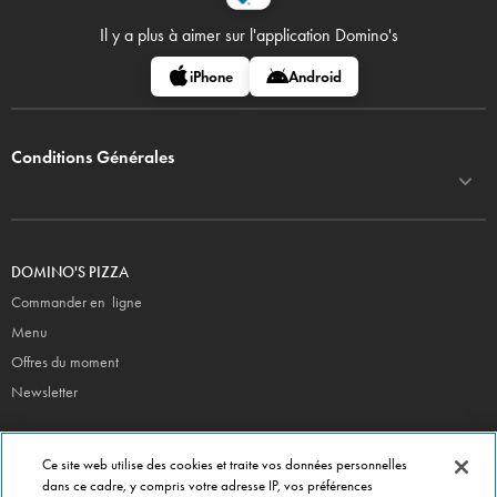
Il y a plus à aimer sur
l'application Domino's
iPhone
Android
Conditions Générales
DOMINO'S PIZZA
Commander en ligne
Menu
Offres du moment
Newsletter
CONTACT
Ce site web utilise des cookies et traite vos données personnelles
Siège Social
dans ce cadre, y compris votre adresse IP, vos préférences