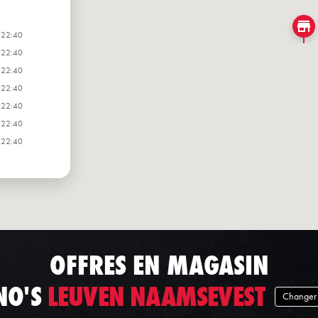
 22:40
 22:40
 22:40
 22:40
 22:40
 22:40
 22:40
OFFRES EN MAGASIN
NO'S
LEUVEN NAAMSEVEST
Changer