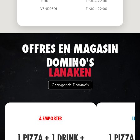
JEUDI
11:30 - 22:00
VENDREDI
11:30 - 22:00
OFFRES EN MAGASIN
DOMINO'S
LANAKEN
Changer de Domino's
À EMPORTER
LIV
1 PIZZA + 1 DRINK +
1 PIZZA 