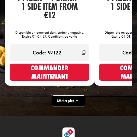
1 SIDE ITEM FROM
1 SIDE 
€12
€
Disponible uniquement dans certains magasins.
Disponible uniquement
Expire 01-01-27. Conditions de vente
Expire 01-01-27.
COMMANDER
COMM
MAINTENANT
MAIN
Afficher plus