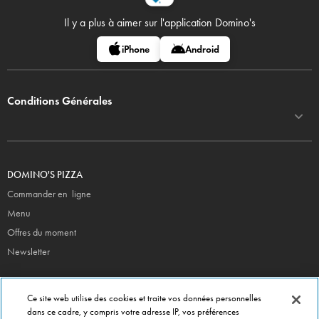
Il y a plus à aimer sur
l'application Domino's
iPhone
Android
Conditions Générales
DOMINO'S PIZZA
Commander en ligne
Menu
Offres du moment
Newsletter
CONTACT
Ce site web utilise des cookies et traite vos données personnelles
Siège Social
dans ce cadre, y compris votre adresse IP, vos préférences