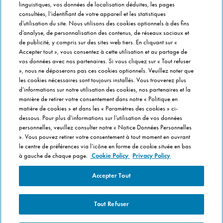
linguistiques, vos données de localisation déduites, les pages
Info magasins
consultées, l’identifiant de votre appareil et les statistiques
Formulaire de Contact
d’utilisation du site. Nous utilisons des cookies optionnels à des fins
Gérer vos préférences
d’analyse, de personnalisation des contenus, de réseaux sociaux et
de publicité, y compris sur des sites web tiers. En cliquant sur «
Accepter tout », vous consentez à cette utilisation et au partage de
INFO FRANCHISÉ
vos données avec nos partenaires. Si vous cliquez sur « Tout refuser
», nous ne déposerons pas ces cookies optionnels. Veuillez noter que
Franchise Domino's
les cookies nécessaires sont toujours installés. Vous trouverez plus
Critères de Sélection
d’informations sur notre utilisation des cookies, nos partenaires et la
manière de retirer votre consentement dans notre « Politique en
Questions Fréquentes
matière de cookies » et dans les « Paramètres des cookies » ci-
dessous. Pour plus d’informations sur l’utilisation de vos données
A PROPOS DE DOMINO'S
personnelles, veuillez consulter notre « Notice Données Personnelles
». Vous pouvez retirer votre consentement à tout moment en ouvrant
Travailler chez Domino's
le centre de préférences via l’icône en forme de cookie située en bas
Dans notre cuisine
à gauche de chaque page.
Cookie Policy
Privacy Policy
Care Team (pour les collaborateurs)
Accepter Tout
Politique en matière de Cookies
Tout Refuser