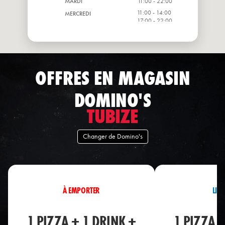
MARDI
11:00 - 22:00
11:00 - 14:00
MERCREDI
17:00 - 22:00
11:00 - 14:00
JEUDI
17:00 - 22:00
OFFRES EN MAGASIN
DOMINO'S
TUBIZE
Changer de Domino's
À EMPORTER
LIV
1 PIZZA + 1 DRINK +
1 PIZZA 