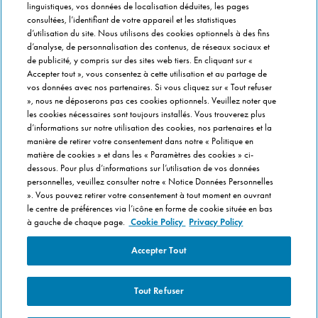
linguistiques, vos données de localisation déduites, les pages
Info magasins
consultées, l’identifiant de votre appareil et les statistiques
Formulaire de Contact
d’utilisation du site. Nous utilisons des cookies optionnels à des fins
Gérer vos préférences
d’analyse, de personnalisation des contenus, de réseaux sociaux et
de publicité, y compris sur des sites web tiers. En cliquant sur «
Accepter tout », vous consentez à cette utilisation et au partage de
INFO FRANCHISÉ
vos données avec nos partenaires. Si vous cliquez sur « Tout refuser
», nous ne déposerons pas ces cookies optionnels. Veuillez noter que
Franchise Domino's
les cookies nécessaires sont toujours installés. Vous trouverez plus
Critères de Sélection
d’informations sur notre utilisation des cookies, nos partenaires et la
manière de retirer votre consentement dans notre « Politique en
Questions Fréquentes
matière de cookies » et dans les « Paramètres des cookies » ci-
dessous. Pour plus d’informations sur l’utilisation de vos données
A PROPOS DE DOMINO'S
personnelles, veuillez consulter notre « Notice Données Personnelles
». Vous pouvez retirer votre consentement à tout moment en ouvrant
Travailler chez Domino's
le centre de préférences via l’icône en forme de cookie située en bas
Dans notre cuisine
à gauche de chaque page.
Cookie Policy
Privacy Policy
Care Team (pour les collaborateurs)
Accepter Tout
Politique en matière de Cookies
Tout Refuser