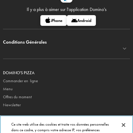
Il y a plus à aimer sur
l'application Domino's
iPhone
Android
Conditions Générales
DOMINO'S PIZZA
Commander en ligne
Menu
Offres du moment
Newsletter
CONTACT
Ce site web utilise des cookies et traite vos données personnelles
Siège Social
dans ce cadre, y compris votre adresse IP, vos préférences