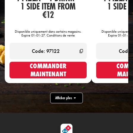
1 SIDE ITEM FROM
1 SIDE 
€12
€
Disponible uniquement dans certains magasins.
Disponible uniquement
Expire 01-01-27. Conditions de vente
Expire 01-01-27.
COMMANDER
COMM
MAINTENANT
MAIN
Afficher plus