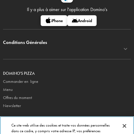
Il y a plus à aimer sur
l'application Domino's
iPhone
Android
Conditions Générales
DOMINO'S PIZZA
Commander en ligne
Menu
Offres du moment
Newsletter
CONTACT
Ce site web utilise des cookies et traite vos données personnelles
Siège Social
dans ce cadre, y compris votre adresse IP, vos préférences