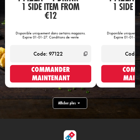
1 SIDE ITEM FROM
1 SIDE 
€12
€
Disponible uniquement dans certains magasins.
Disponible uniquement
Expire 01-01-27. Conditions de vente
Expire 01-01-27.
COMMANDER
COMM
MAINTENANT
MAIN
Afficher plus