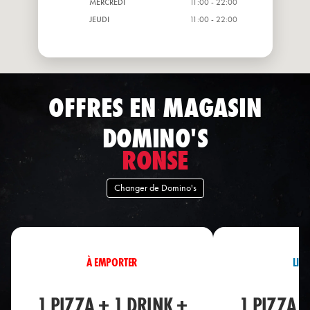
MERCREDI
11:00 - 22:00
JEUDI
11:00 - 22:00
OFFRES EN MAGASIN
DOMINO'S
RONSE
Changer de Domino's
À EMPORTER
LIV
1 PIZZA + 1 DRINK +
1 PIZZA 