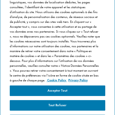
linguistiques, vos données de localisation déduites, les pages
Info magasins
consultées, l’identifiant de votre appareil et les statistiques
Formulaire de Contact
d’utilisation du site. Nous utilisons des cookies optionnels à des fins
Gérer vos préférences
d’analyse, de personnalisation des contenus, de réseaux sociaux et
de publicité, y compris sur des sites web tiers. En cliquant sur «
Accepter tout », vous consentez à cette utilisation et au partage de
INFO FRANCHISÉ
vos données avec nos partenaires. Si vous cliquez sur « Tout refuser
», nous ne déposerons pas ces cookies optionnels. Veuillez noter que
Franchise Domino's
les cookies nécessaires sont toujours installés. Vous trouverez plus
Critères de Sélection
d’informations sur notre utilisation des cookies, nos partenaires et la
manière de retirer votre consentement dans notre « Politique en
Questions Fréquentes
matière de cookies » et dans les « Paramètres des cookies » ci-
dessous. Pour plus d’informations sur l’utilisation de vos données
A PROPOS DE DOMINO'S
personnelles, veuillez consulter notre « Notice Données Personnelles
». Vous pouvez retirer votre consentement à tout moment en ouvrant
Travailler chez Domino's
le centre de préférences via l’icône en forme de cookie située en bas
Dans notre cuisine
à gauche de chaque page.
Cookie Policy
Privacy Policy
Care Team (pour les collaborateurs)
Accepter Tout
Politique en matière de Cookies
Tout Refuser