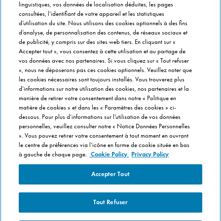
linguistiques, vos données de localisation déduites, les pages
Info magasins
consultées, l’identifiant de votre appareil et les statistiques
Formulaire de Contact
d’utilisation du site. Nous utilisons des cookies optionnels à des fins
Gérer vos préférences
d’analyse, de personnalisation des contenus, de réseaux sociaux et
de publicité, y compris sur des sites web tiers. En cliquant sur «
Accepter tout », vous consentez à cette utilisation et au partage de
INFO FRANCHISÉ
vos données avec nos partenaires. Si vous cliquez sur « Tout refuser
», nous ne déposerons pas ces cookies optionnels. Veuillez noter que
Franchise Domino's
les cookies nécessaires sont toujours installés. Vous trouverez plus
Critères de Sélection
d’informations sur notre utilisation des cookies, nos partenaires et la
manière de retirer votre consentement dans notre « Politique en
Questions Fréquentes
matière de cookies » et dans les « Paramètres des cookies » ci-
dessous. Pour plus d’informations sur l’utilisation de vos données
A PROPOS DE DOMINO'S
personnelles, veuillez consulter notre « Notice Données Personnelles
». Vous pouvez retirer votre consentement à tout moment en ouvrant
Travailler chez Domino's
le centre de préférences via l’icône en forme de cookie située en bas
Dans notre cuisine
à gauche de chaque page.
Cookie Policy
Privacy Policy
Care Team (pour les collaborateurs)
Accepter Tout
Politique en matière de Cookies
Tout Refuser