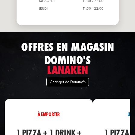
MERCREDI
11:30 - 22:00
JEUDI
11:30 - 22:00
OFFRES EN MAGASIN
DOMINO'S
LANAKEN
Changer de Domino's
À EMPORTER
LIV
1 PIZZA + 1 DRINK +
1 PIZZA 