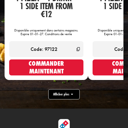
1 SIDE ITEM FROM
1 SIDE 
€12
€
Disponible uniquement dans certains magasins.
Disponible uniquement
Expire 01-01-27. Conditions de vente
Expire 01-01-27.
COMMANDER
COMM
MAINTENANT
MAIN
Afficher plus