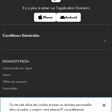
Il y a plus à aimer sur
l'application Domino's
iPhone
Android
Conditions Générales
DOMINO'S PIZZA
Commander en ligne
Menu
Offres du moment
Newsletter
CONTACT
Ce site web utilise des cookies et traite vos données personnelles
Siège Social
dans ce cadre, y compris votre adresse IP, vos préférences