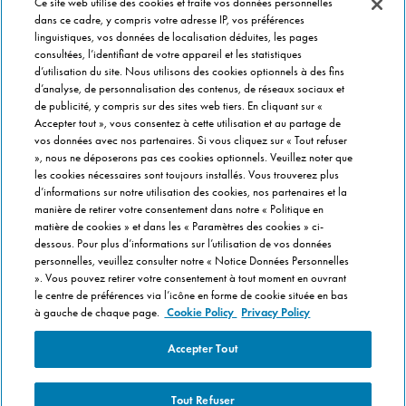
Ce site web utilise des cookies et traite vos données personnelles
Siège Social
dans ce cadre, y compris votre adresse IP, vos préférences
linguistiques, vos données de localisation déduites, les pages
Info magasins
consultées, l’identifiant de votre appareil et les statistiques
Formulaire de Contact
d’utilisation du site. Nous utilisons des cookies optionnels à des fins
Gérer vos préférences
d’analyse, de personnalisation des contenus, de réseaux sociaux et
de publicité, y compris sur des sites web tiers. En cliquant sur «
Accepter tout », vous consentez à cette utilisation et au partage de
INFO FRANCHISÉ
vos données avec nos partenaires. Si vous cliquez sur « Tout refuser
», nous ne déposerons pas ces cookies optionnels. Veuillez noter que
Franchise Domino's
les cookies nécessaires sont toujours installés. Vous trouverez plus
Critères de Sélection
d’informations sur notre utilisation des cookies, nos partenaires et la
manière de retirer votre consentement dans notre « Politique en
Questions Fréquentes
matière de cookies » et dans les « Paramètres des cookies » ci-
dessous. Pour plus d’informations sur l’utilisation de vos données
A PROPOS DE DOMINO'S
personnelles, veuillez consulter notre « Notice Données Personnelles
». Vous pouvez retirer votre consentement à tout moment en ouvrant
Travailler chez Domino's
le centre de préférences via l’icône en forme de cookie située en bas
Dans notre cuisine
à gauche de chaque page.
Cookie Policy
Privacy Policy
Care Team (pour les collaborateurs)
Accepter Tout
Politique en matière de Cookies
Tout Refuser