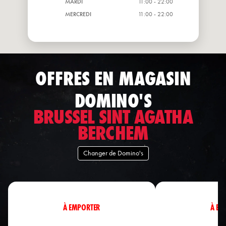
MARDI
11:00 - 22:00
MERCREDI
11:00 - 22:00
OFFRES EN MAGASIN
DOMINO'S
BRUSSEL SINT AGATHA
BERCHEM
Changer de Domino's
À EMPORTER
À EM