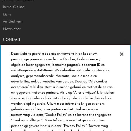
Bestel Online
Menu
Aanbiedingen
Newsletter
CONTACT
Veelgestelde vragen & contactformulier
Deze website gebruikt cookies en verwerkt in dit kader uw
Hoofdkantoor
persoonsgegevens waaronder uw IP-adres, taalvoorkeuren,
Winkel gegevens
afgeleide locatiegegevens, bezochte pagina’s, apparaat-ID en
website-gebruiksstatistieken. We gebruiken optionele cookies voor
Beheer je voorkeuren
analyses, gepersonaliseerde informatie, sociale media en
advertenties, ook op websites van derden. Door op "Alle cookies
FRANCHISE INFO
accepteren" te klikken, stemt u in met dit gebruik en met het delen van
Domino's Franchise
uw gegevens met onze partners. Als u op "Alles afwijzen" klikt, stellen
Selectie Criteria
we deze optionele cookies niet in. Let op: de noodzakelijke cookies
worden altijd ingesteld. U kunt meer informatie krijgen over ons
Veel gestelde vragen
gebruik van cookies, onze partners en het intrekken van uw
OVER DOMINOS
toestemming via onze "Cookie Policy" en de hieronder aangegeven
“Cookie-instellingen”. Meer informatie over het gebruik van uw
Werken bij Domino's
persoonsgegevens vindt u in onze “Privacy Policy”. Toestemming
Onze keuken