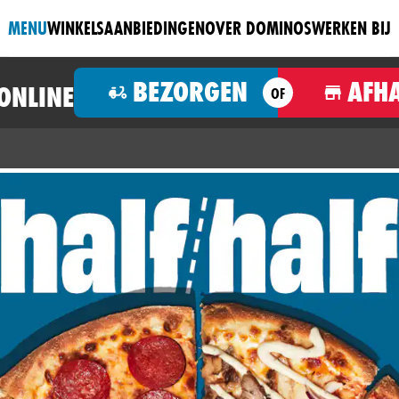
MENU
WINKELS
AANBIEDINGEN
OVER DOMINOS
WERKEN BIJ
BEZORGEN
AFH
 ONLINE
OF