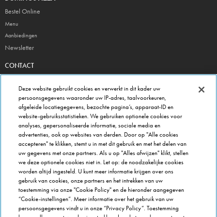
Bestel Online
Menu
Aanbiedingen
Newsletter
CONTACT
Veelgestelde vragen & contactformulier
Deze website gebruikt cookies en verwerkt in dit kader uw
Hoofdkantoor
persoonsgegevens waaronder uw IP-adres, taalvoorkeuren,
Winkel gegevens
afgeleide locatiegegevens, bezochte pagina’s, apparaat-ID en
website-gebruiksstatistieken. We gebruiken optionele cookies voor
Beheer je voorkeuren
analyses, gepersonaliseerde informatie, sociale media en
advertenties, ook op websites van derden. Door op "Alle cookies
FRANCHISE INFO
accepteren" te klikken, stemt u in met dit gebruik en met het delen van
Domino's Franchise
uw gegevens met onze partners. Als u op "Alles afwijzen" klikt, stellen
Selectie Criteria
we deze optionele cookies niet in. Let op: de noodzakelijke cookies
worden altijd ingesteld. U kunt meer informatie krijgen over ons
Veel gestelde vragen
gebruik van cookies, onze partners en het intrekken van uw
OVER DOMINOS
toestemming via onze "Cookie Policy" en de hieronder aangegeven
“Cookie-instellingen”. Meer informatie over het gebruik van uw
Werken bij Domino's
persoonsgegevens vindt u in onze “Privacy Policy”. Toestemming
Onze keuken