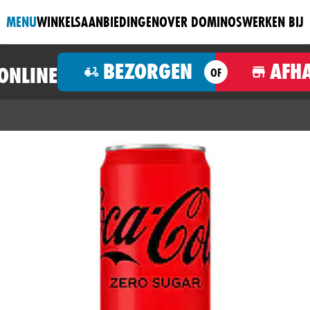
MENU
WINKELS
AANBIEDINGEN
OVER DOMINOS
WERKEN BIJ
BEZORGEN
AFH
 ONLINE
OF