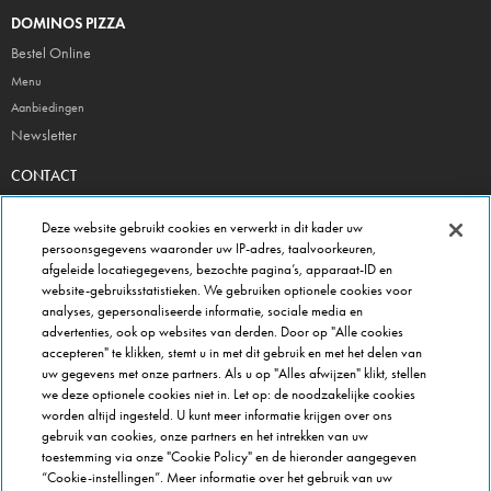
DOMINOS PIZZA
Bestel Online
Menu
Aanbiedingen
Newsletter
CONTACT
Veelgestelde vragen & contactformulier
Deze website gebruikt cookies en verwerkt in dit kader uw
Hoofdkantoor
persoonsgegevens waaronder uw IP-adres, taalvoorkeuren,
Winkel gegevens
afgeleide locatiegegevens, bezochte pagina’s, apparaat-ID en
website-gebruiksstatistieken. We gebruiken optionele cookies voor
Beheer je voorkeuren
analyses, gepersonaliseerde informatie, sociale media en
advertenties, ook op websites van derden. Door op "Alle cookies
FRANCHISE INFO
accepteren" te klikken, stemt u in met dit gebruik en met het delen van
Domino's Franchise
uw gegevens met onze partners. Als u op "Alles afwijzen" klikt, stellen
Selectie Criteria
we deze optionele cookies niet in. Let op: de noodzakelijke cookies
worden altijd ingesteld. U kunt meer informatie krijgen over ons
Veel gestelde vragen
gebruik van cookies, onze partners en het intrekken van uw
OVER DOMINOS
toestemming via onze "Cookie Policy" en de hieronder aangegeven
“Cookie-instellingen”. Meer informatie over het gebruik van uw
Werken bij Domino's