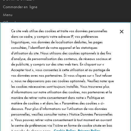
Commander en ligne
Menu
Offres du moment
Newsletter
Ce site web utilise des cookies et traite vos données personnelles
dans ce cadre, y compris votre adresse IP, vos préférences
CONTACT
linguistiques, vos données de localisation déduites, les pages
consultées, l’identifiant de votre appareil et les statistiques
Siège Social
d’utilisation du site. Nous utilisons des cookies optionnels à des fins
Info magasins
d’analyse, de personnalisation des contenus, de réseaux sociaux et
de publicité, y compris sur des sites web tiers. En cliquant sur «
Formulaire de Contact
Accepter tout », vous consentez à cette utilisation et au partage de
Gérer vos préférences
vos données avec nos partenaires. Si vous cliquez sur « Tout refuser
», nous ne déposerons pas ces cookies optionnels. Veuillez noter que
INFO FRANCHISÉ
les cookies nécessaires sont toujours installés. Vous trouverez plus
Franchise Domino's
d’informations sur notre utilisation des cookies, nos partenaires et la
manière de retirer votre consentement dans notre « Politique en
Critères de Sélection
matière de cookies » et dans les « Paramètres des cookies » ci-
Questions Fréquentes
dessous. Pour plus d’informations sur l’utilisation de vos données
personnelles, veuillez consulter notre « Notice Données Personnelles
A PROPOS DE DOMINO'S
». Vous pouvez retirer votre consentement à tout moment en ouvrant
le centre de préférences via l’icône en forme de cookie située en bas
Travailler chez Domino's
à gauche de chaque page.