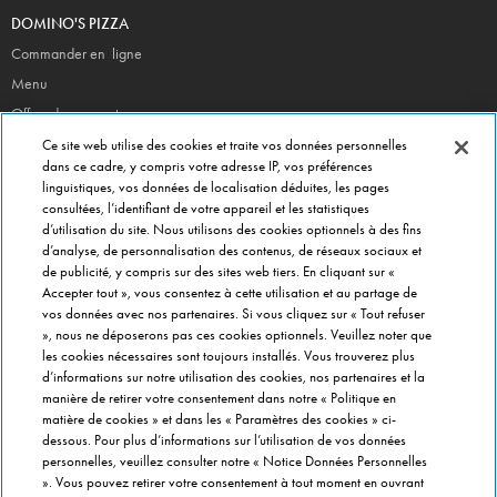
DOMINO'S PIZZA
Commander en ligne
Menu
Offres du moment
Newsletter
Ce site web utilise des cookies et traite vos données personnelles
dans ce cadre, y compris votre adresse IP, vos préférences
CONTACT
linguistiques, vos données de localisation déduites, les pages
consultées, l’identifiant de votre appareil et les statistiques
Siège Social
d’utilisation du site. Nous utilisons des cookies optionnels à des fins
Info magasins
d’analyse, de personnalisation des contenus, de réseaux sociaux et
de publicité, y compris sur des sites web tiers. En cliquant sur «
Formulaire de Contact
Accepter tout », vous consentez à cette utilisation et au partage de
Gérer vos préférences
vos données avec nos partenaires. Si vous cliquez sur « Tout refuser
», nous ne déposerons pas ces cookies optionnels. Veuillez noter que
INFO FRANCHISÉ
les cookies nécessaires sont toujours installés. Vous trouverez plus
Franchise Domino's
d’informations sur notre utilisation des cookies, nos partenaires et la
manière de retirer votre consentement dans notre « Politique en
Critères de Sélection
matière de cookies » et dans les « Paramètres des cookies » ci-
Questions Fréquentes
dessous. Pour plus d’informations sur l’utilisation de vos données
personnelles, veuillez consulter notre « Notice Données Personnelles
A PROPOS DE DOMINO'S
». Vous pouvez retirer votre consentement à tout moment en ouvrant