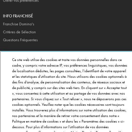
Gérer vos préférences
INFO FRANCHISÉ
Franchise Domino's
Critères de Sélection
Questions Fréquentes
A PROPOS DE DOMINO'S
Ce site web utilise des cookies et traite vos données personnelles dans ce
Travailler chez Domino's
cadre, y compris votre adresse IP, vos préférences linguistiques, vos données
de localisation déduites, les pages consultées, l’identifiant de votre appareil
Dans notre cuisine
et les statistiques d’utilisation du site. Nous utilisons des cookies optionnels à
Care Team (pour les collaborateurs)
des fins d’analyse, de personnalisation des contenus, de réseaux sociaux et
Politique en matière de Cookies
de publicité, y compris sur des sites web tiers. En cliquant sur « Accepter tout
», vous consentez à cette utilisation et au partage de vos données avec nos
partenaires. Si vous cliquez sur « Tout refuser », nous ne déposerons pas ces
cookies optionnels. Veuillez noter que les cookies nécessaires sont toujours
installés. Vous trouverez plus d’informations sur notre utilisation des cookies,
nos partenaires et la manière de retirer votre consentement dans notre «
Copyright © Domino's Pizza Belgium SPRL 2015
Politique en matière de cookies » et dans les « Paramètres des cookies » ci-
dessous. Pour plus d’informations sur l’utilisation de vos données